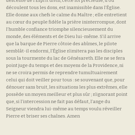
descente de l’Esprit divin, cette foi précieuse, d’où
découlent tous les dons, est inamissible dans l’Église.
Elle donne aux chefs le calme du Maître ; elle entretient
au cœur du peuple fidèle la prière ininterrompue, dont
l’humble confiance triomphe silencieusement du
monde, des éléments et de Dieu lui-même. S’il arrive
que la barque de Pierre côtoie des abîmes, le pilote
semblât-il endormi, l’Église n’imitera pas les disciples
sous la tourmente du lac de Génésareth. Elle ne se fera
point juge du temps et des moyens de la Providence, ni
ne se croira permis de reprendre tumultuairement
celui qui doit veiller pour tous : se souvenant que, pour
dénouer sans bruit, les situations les plus extrêmes, elle
possède un moyen meilleur et plus sûr ; n’ignorant point
que, si l’intercession ne fait pas défaut, l’ange du
Seigneur viendra lui-même au temps voulu réveiller
Pierre et briser ses chaînes. Amen