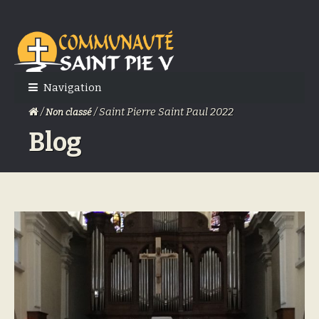
Skip
Skip
to
to
navigation
content
Navigation
/
/ Saint Pierre Saint Paul 2022
Non classé
Blog