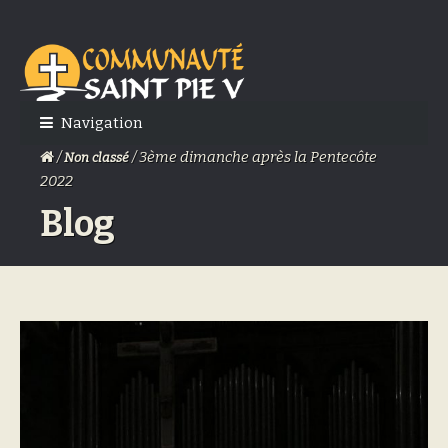
Skip
Skip
to
to
navigation
content
Navigation
/
/ 3ème dimanche après la Pentecôte
Non classé
2022
Blog