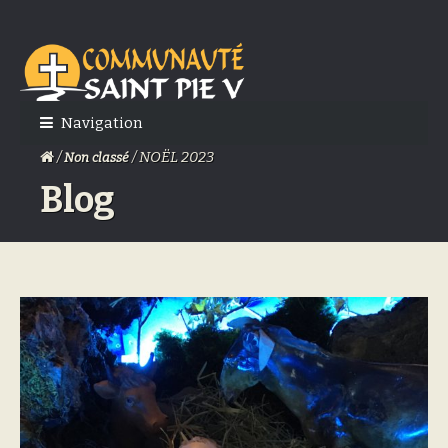
Skip
Skip
to
to
navigation
content
Navigation
/
/ NOËL 2023
Non classé
Blog