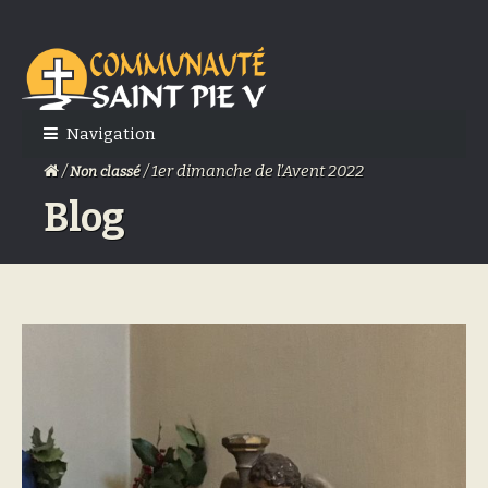
Skip
Skip
to
to
navigation
content
Navigation
/
/ 1er dimanche de l’Avent 2022
Non classé
Blog