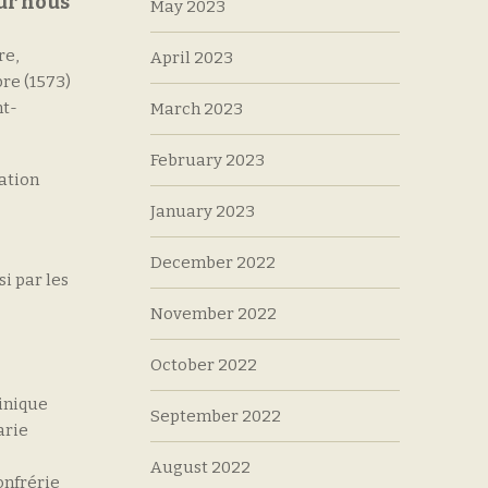
ur nous
May 2023
re,
April 2023
re (1573)
nt-
March 2023
February 2023
cation
January 2023
December 2022
i par les
November 2022
October 2022
inique
September 2022
arie
August 2022
onfrérie