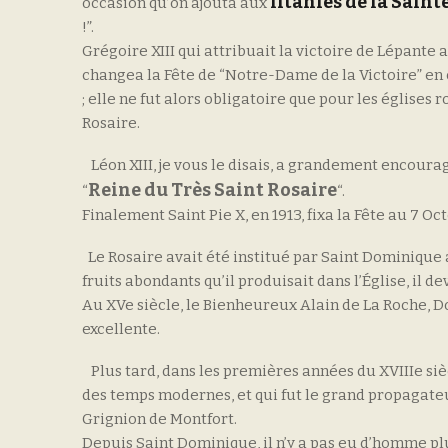
litanies de la Saint
occasion qu’on ajouta aux
!”.
Grégoire XIII qui attribuait la victoire de Lépante 
changea la Fête de “Notre-Dame de la Victoire” en 
; elle ne fut alors obligatoire que pour les église
Rosaire.
Léon XIII, je vous le disais, a grandement encouragé
Reine du Très Saint Rosaire
“
“.
Finalement Saint Pie X, en 1913, fixa la Fête au 7 Oc
Le Rosaire avait été institué par Saint Dominique 
fruits abondants qu’il produisait dans l’Église, il d
Au XVe siècle, le Bienheureux Alain de La Roche, Do
excellente.
Plus tard, dans les premières années du XVIIIe si
des temps modernes, et qui fut le grand propagateur
Grignion de Montfort.
Depuis Saint Dominique, il n’y a pas eu d’homme pl