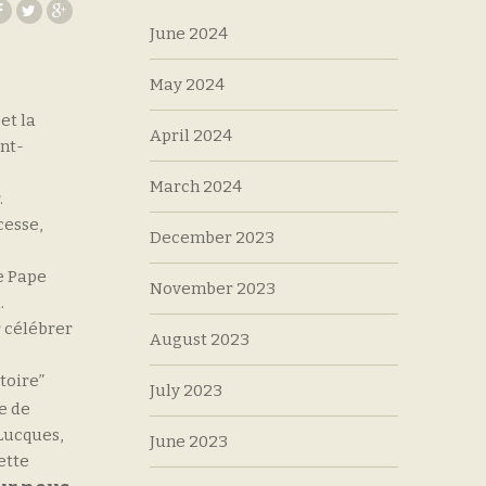
June 2024
May 2024
et la
April 2024
ant-
March 2024
œur.
cesse,
December 2023
le Pape
November 2023
tel.
 célébrer
August 2023
toire”
July 2023
e de
 Lucques,
June 2023
ette