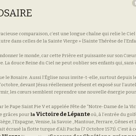
OSAIRE
racieuse comparaison, c’est une longue chaîne qui relie le Ciel 
autre dans celles de la Sainte Vierge » (Sainte Thérèse de l’Enf
bandonner le monde, car cette Prière est puissante sur son C
e. La douce Reine du Ciel ne peut oublier ses enfants qui, sans 
que le Rosaire. Aussi l’Église nous invite-t-elle, surtout depuis 
is d’octobre, devant Jésus réellement présent et exposé sur l’au
ormir, les cœurs semblent reprendre une nouvelle énergie pour
 le Pape Saint Pie V et appelée Fête de “Notre-Dame de la Vic
Victoire de Lépante
de grâces pour
la
où, à l’entrée du golf
Siège, l’Espagne, Venise, la Savoie , Mantoue, Ferrare, Gênes et
écrasé la flotte turque d’Ali Pacha (7 Octobre 1571). C’est à c