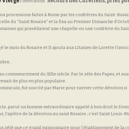
e Vierge
Secours des Chrétiens, priez po
l’invocation “
aux processions faites à Rome par les confréries du Saint-Rosai
celle du “Saint Rosaire” et la fixa au Premier Dimanche d’Octob
s romaines qui possédaient une chapelle ou une confrérie du Sai
 le mois du Rosaire et Il ajouta aux Litanies de Lorette l’invo
tobre.
au commencement du XIIIe siècle. Par le zèle des Papes, et auss
evenait de plus en plus populaire.
minicain, fut suscité par Marie pour raviver cette dévotion si
ècle, parut un homme extraordinaire appelé à bon droit le Dom
, l’apôtre de la dévotion au saint Rosaire ; c’est Saint Louis-M
us zélé que ce grand missionnaire pour l’établissement de la c