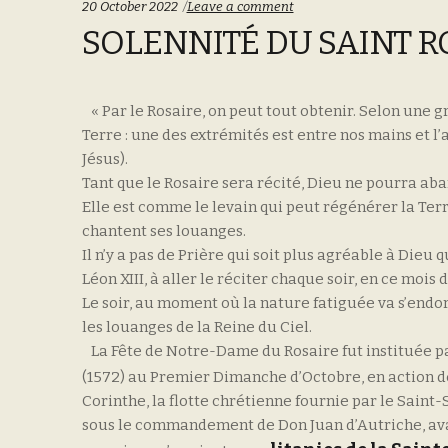
20 October 2022
Leave a comment
SOLENNITÉ DU SAINT R
« Par le Rosaire, on peut tout obtenir. Selon une g
Terre : une des extrémités est entre nos mains et l’
Jésus).
Tant que le Rosaire sera récité, Dieu ne pourra a
Elle est comme le levain qui peut régénérer la Terr
chantent ses louanges.
Il n’y a pas de Prière qui soit plus agréable à Dieu 
Léon XIII, à aller le réciter chaque soir, en ce mo
Le soir, au moment où la nature fatiguée va s’end
les louanges de la Reine du Ciel.
La Fête de Notre-Dame du Rosaire fut instituée par
(1572) au Premier Dimanche d’Octobre, en action 
Corinthe, la flotte chrétienne fournie par le Saint-
sous le commandement de Don Juan d’Autriche, avait 