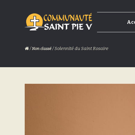
Skip
Skip
Ac
to
to
navigation
content
/
/ Solennité du Saint Rosaire
Non classé