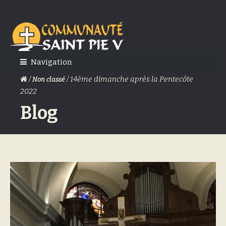
Skip
Skip
to
to
navigation
content
Navigation
/
/ 14ème dimanche après la Pentecôte
Non classé
2022
Blog