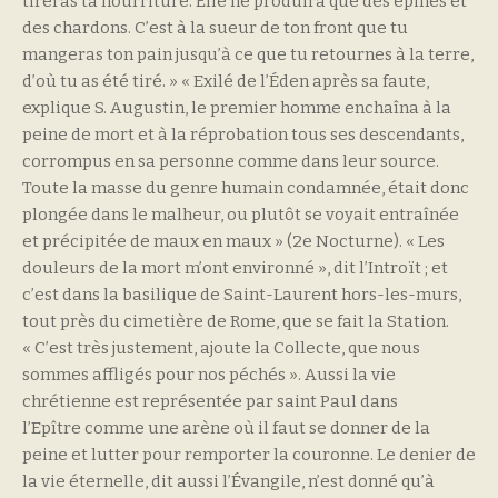
tireras ta nourriture. Elle ne produira que des épines et
des chardons. C’est à la sueur de ton front que tu
mangeras ton pain jusqu’à ce que tu retournes à la terre,
d’où tu as été tiré. » « Exilé de l’Éden après sa faute,
explique S. Augustin, le premier homme enchaîna à la
peine de mort et à la réprobation tous ses descendants,
corrompus en sa personne comme dans leur source.
Toute la masse du genre humain condamnée, était donc
plongée dans le malheur, ou plutôt se voyait entraînée
et précipitée de maux en maux » (2e Nocturne). « Les
douleurs de la mort m’ont environné », dit l’Introït ; et
c’est dans la basilique de Saint-Laurent hors-les-murs,
tout près du cimetière de Rome, que se fait la Station.
« C’est très justement, ajoute la Collecte, que nous
sommes affligés pour nos péchés ». Aussi la vie
chrétienne est représentée par saint Paul dans
l’Epître comme une arène où il faut se donner de la
peine et lutter pour remporter la couronne. Le denier de
la vie éternelle, dit aussi l’Évangile, n’est donné qu’à