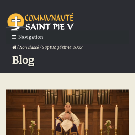
Skip
Skip
to
to
navigation
content
Navigation
/
/ Septuagésime 2022
Non classé
Blog