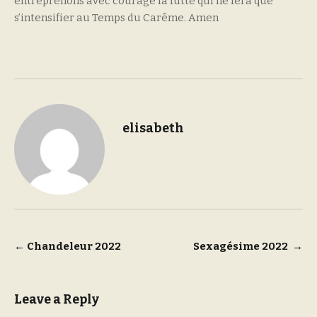
entreprenons avec courage la lutte qui ne fera que
s’intensifier au Temps du Carême. Amen
elisabeth
Post
←
Chandeleur 2022
Sexagésime 2022
→
navigation
Leave a Reply