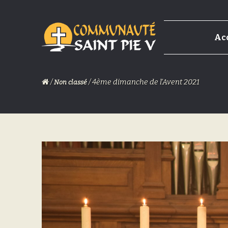
Skip
Skip
Ac
to
to
navigation
content
/
/ 4ème dimanche de l’Avent 2021
Non classé