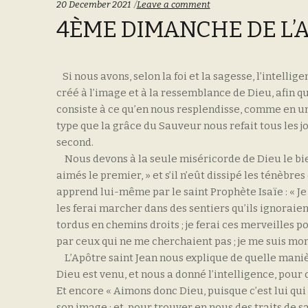
20 December 2021
Leave a comment
4ÈME DIMANCHE DE L’A
Si nous avons, selon la foi et la sagesse, l’intell
créé à l’image et à la ressemblance de Dieu, afin qu
consiste à ce qu’en nous resplendisse, comme en une
type que la grâce du Sauveur nous refait tous les j
second.
Nous devons à la seule miséricorde de Dieu le bienf
aimés le premier, » et s’il n’eût dissipé les ténèbre
apprend lui-même par le saint Prophète Isaïe : « Je 
les ferai marcher dans des sentiers qu’ils ignoraien
tordus en chemins droits ; je ferai ces merveilles pour
par ceux qui ne me cherchaient pas ; je me suis m
L’Apôtre saint Jean nous explique de quelle manière 
Dieu est venu, et nous a donné l’intelligence, pour 
Et encore « Aimons donc Dieu, puisque c’est lui qui
son image ; et, pour trouver en nous des traits de sa