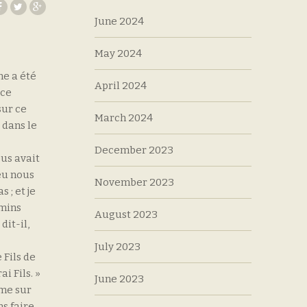
June 2024
May 2024
me a été
April 2024
ace
sur ce
March 2024
 dans le
December 2023
ous avait
ieu nous
November 2023
 ; et je
emins
August 2023
dit-il,
July 2023
 Fils de
i Fils. »
June 2023
rme sur
ns faire