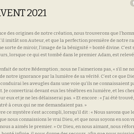
VENT 2021
igence des origines de notre création, nous trouverons que l’hom
’il imitât son Auteur, et que la perfection première de notre r
 sorte de miroir, l’image de la bénignité = bonté divine. C’est 
ours, lorsque ce qui est tombé dans le premier Adam, est relevé
ait de notre Rédemption ; nous ne l’aimerions pas, « s’il ne n
s de notre ignorance par la lumière de sa vérité. C’est ce que D
conduirai les aveugles dans une voie qu’ils ne connaissaient pas
t. Je convertirai devant eux les ténèbres en lumière, et les ch
 eux et je ne les délaisserai pas. » Et encore : « J’ai été trouvé, 
ontré à ceux qui ne me demandaient pas. »
ce mystère s’est accompli, lorsqu’il dit : « Nous savons que le
que nous connaissions le vrai Dieu, et que nous soyons en son vra
 nous a aimés le premier. » Or Dieu, en nous aimant, nous réfo
 bonté infinie, il nous donne des secours, afin que nous puissio