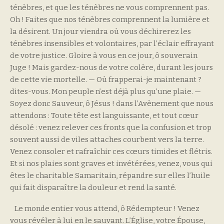
ténèbres, et que les ténèbres ne vous comprennent pas.
Oh ! Faites que nos ténèbres comprennent la lumière et
la désirent. Un jour viendra où vous déchirerez les
ténèbres insensibles et volontaires, par l’éclair effrayant
de votre justice. Gloire à vous en ce jour, ô souverain
Juge ! Mais gardez-nous de votre colère, durant les jours
de cette vie mortelle. — Où frapperai-je maintenant ?
dites-vous. Mon peuple n’est déjà plus qu’une plaie. —
Soyez donc Sauveur, ô Jésus ! dans l’Avènement que nous
attendons : Toute tête est languissante, et tout cœur
désolé : venez relever ces fronts que la confusion et trop
souvent aussi de viles attaches courbent vers la terre.
Venez consoler et rafraîchir ces cœurs timides et flétris.
Et si nos plaies sont graves et invétérées, venez, vous qui
êtes le charitable Samaritain, répandre sur elles l’huile
qui fait disparaître la douleur et rend la santé.
Le monde entier vous attend, ô Rédempteur ! Venez
vous révéler à lui en le sauvant. L’Église, votre Épouse,