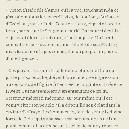
« Vision d’Isaïe fils d’Amos, qu’il a vue, touchant Juda et
Jérusalem, dans les jours d’Ozias, de Joathan, d’Achaz et
d’Ézéchias, rois de Juda. Écoutez, cieux, et prête l’oreille,
terre, parce que le Seigneur a parlé : J’ai nourri des fils
et je les ai élevés ; mais eux, m’ont méprisé. Un bœuf
connaît son possesseur, un âne l’étable de son Maître ;
mais Israël ne m’a pas connu, et mon peuple n’a pas eu
d’intelligence. »
Ces paroles du saint Prophète, ou plutôt de Dieu qui
parle par sa bouche, doivent faire une vive impression
aux enfants de l’Église, à l’entrée de la sainte carrière de
l’Avent. Qui ne tremblerait en entendant ce cri du
Seigneur méprisé, méconnu, au jour même où il est
venu visiter son peuple ? Il a dépouillé son éclat dans la
crainte d’effrayer les hommes ; et, loin de sentir la divine
force de Celui qui s’abaisse ainsi par amour, ils ne l’ont
point connu ; et la crèche qu’il a choisie pour y reposer