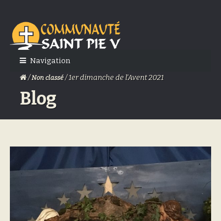
Skip
Skip
to
to
navigation
content
Navigation
/
/ 1er dimanche de l’Avent 2021
Non classé
Blog