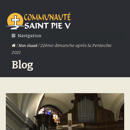
Skip
Skip
to
to
navigation
content
Navigation
/
/ 22ème dimanche après la Pentecôte
Non classé
2021
Blog