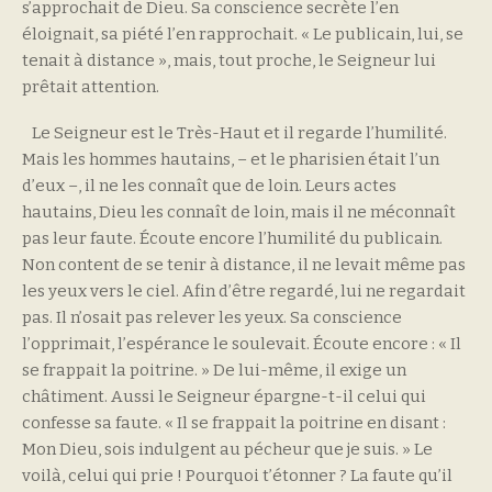
s’approchait de Dieu. Sa conscience secrète l’en
éloignait, sa piété l’en rapprochait. « Le publicain, lui, se
tenait à distance », mais, tout proche, le Seigneur lui
prêtait attention.
Le Seigneur est le Très-Haut et il regarde l’humilité.
Mais les hommes hautains, – et le pharisien était l’un
d’eux –, il ne les connaît que de loin. Leurs actes
hautains, Dieu les connaît de loin, mais il ne méconnaît
pas leur faute. Écoute encore l’humilité du publicain.
Non content de se tenir à distance, il ne levait même pas
les yeux vers le ciel. Afin d’être regardé, lui ne regardait
pas. Il n’osait pas relever les yeux. Sa conscience
l’opprimait, l’espérance le soulevait. Écoute encore : « Il
se frappait la poitrine. » De lui-même, il exige un
châtiment. Aussi le Seigneur épargne-t-il celui qui
confesse sa faute. « Il se frappait la poitrine en disant :
Mon Dieu, sois indulgent au pécheur que je suis. » Le
voilà, celui qui prie ! Pourquoi t’étonner ? La faute qu’il