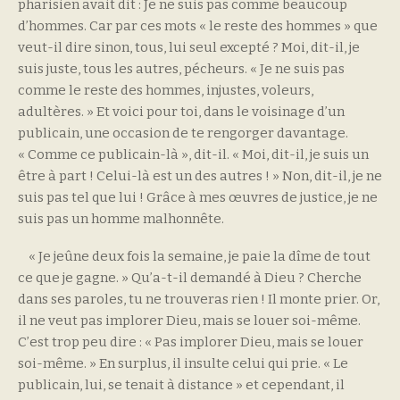
pharisien avait dit : Je ne suis pas comme beaucoup
d’hommes. Car par ces mots « le reste des hommes » que
veut-il dire sinon, tous, lui seul excepté ? Moi, dit-il, je
suis juste, tous les autres, pécheurs. « Je ne suis pas
comme le reste des hommes, injustes, voleurs,
adultères. » Et voici pour toi, dans le voisinage d’un
publicain, une occasion de te rengorger davantage.
« Comme ce publicain-là », dit-il. « Moi, dit-il, je suis un
être à part ! Celui-là est un des autres ! » Non, dit-il, je ne
suis pas tel que lui ! Grâce à mes œuvres de justice, je ne
suis pas un homme malhonnête.
« Je jeûne deux fois la semaine, je paie la dîme de tout
ce que je gagne. » Qu’a-t-il demandé à Dieu ? Cherche
dans ses paroles, tu ne trouveras rien ! Il monte prier. Or,
il ne veut pas implorer Dieu, mais se louer soi-même.
C’est trop peu dire : « Pas implorer Dieu, mais se louer
soi-même. » En surplus, il insulte celui qui prie. « Le
publicain, lui, se tenait à distance » et cependant, il