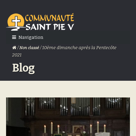
Skip
Skip
to
to
navigation
content
Navigation
/
/ 10ème dimanche après la Pentecôte
Non classé
2021
Blog