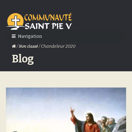
Skip
Skip
to
to
navigation
content
Navigation
/
/ Chandeleur 2020
Non classé
Blog